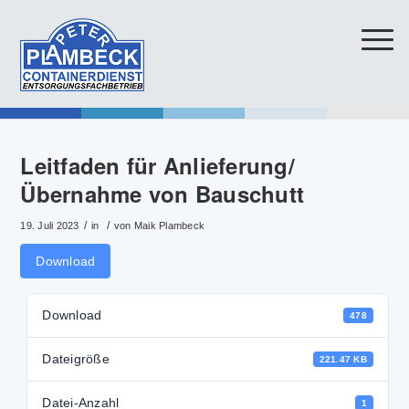
Leitfaden für Anlieferung/
Übernahme von Bauschutt
/
/
19. Juli 2023
in
von
Maik Plambeck
Download
Download
478
Dateigröße
221.47 KB
Datei-Anzahl
1