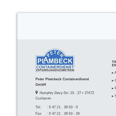
TI
E
▸ 
Peter Plambeck Containerdienst
▸ 
GmbH
▸ 
Humphry-Davy-Str. 25 - 27 • 27472
▸ 
Cuxhaven
Tel.
:
0 47 21 . 39 50 - 0
Fax
:
0 47 21 . 39 50 - 29