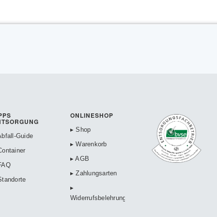
PPS
ONLINESHOP
NTSORGUNG
▸ Shop
Abfall-Guide
▸ Warenkorb
Container
▸ AGB
FAQ
▸ Zahlungsarten
Standorte
▸
Widerrufsbelehrung