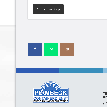
Zurück zum Shop
TI
E
▸ 