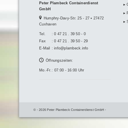
Peter Plambeck Containerdienst
▸ 
GmbH
▸ 
Humphry-Davy-Str. 25 - 27 • 27472
▸ 
Cuxhaven
Tel.
:
0 47 21 . 39 50 - 0
Fax
:
0 47 21 . 39 50 - 29
E-Mail
:
info@plambeck.info
Öffnungszeiten:
Mo.-Fr.
:
07:00 - 16:00 Uhr
© - 2026 Peter Plambeck Containerdienst GmbH -